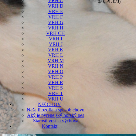
VRH C
0/0, PL 0/0)
VRH D
VRH E
VRH F
VRH G
VRH H
VRH CH
VRH I
VRH J
VRH K
VRH L
VRH M
VRH N
VRH O
VRH P
VRH R
VRH S
VRH T
VRH U
Náš CHOV
Naša filozofia a spôsob chovu
Aký je pyrenejský horský pes
Starostlivosť a výchova
Kontakt