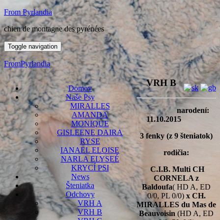
From Pyrlandia
chien de montagne des pyrénées
Toggle navigation
FromPyrlandia
VRH B
Domov
Naše Psy
MIRALLES
narodení:
AMANDA
11.10.2015
MONIQUE
GISLEENE DAIRA
3 fenky (z 9 šteniatok)
RYSE
IANAEL ELOISE
rodičia:
NARLA ELYSEÉ
KRYCÍ PSI
C.I.B. Multi CH
News
CORNELA z
Šteniatka
Baldoufa
( HD A, ED
Odchovy
0/0, PL 0/0)
x CH.
VRH A
MIRALLES du Mas de
VRH B
Beauvoisin
(HD A, ED