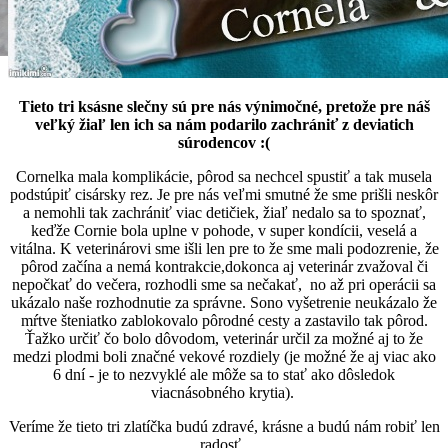
Tieto tri ksásne slečny sú pre nás výnimočné, pretože pre náš
veľký žiaľ len ich sa nám podarilo zachrániť z deviatich
súrodencov :(
Cornelka mala komplikácie, pôrod sa nechcel spustiť a tak musela
podstúpiť cisársky rez. Je pre nás veľmi smutné že sme prišli neskôr
a nemohli tak zachrániť viac detičiek, žiaľ nedalo sa to spoznať,
keďže Cornie bola uplne v pohode, v super kondícii, veselá a
vitálna. K veterinárovi sme išli len pre to že sme mali podozrenie, že
pôrod začína a nemá kontrakcie,dokonca aj veterinár zvažoval či
nepočkať do večera, rozhodli sme sa nečakať, no až pri operácii sa
ukázalo naše rozhodnutie za správne. Sono vyšetrenie neukázalo že
mŕtve šteniatko zablokovalo pôrodné cesty a zastavilo tak pôrod.
Ťažko určiť čo bolo dôvodom, veterinár určil za možné aj to že
medzi plodmi boli značné vekové rozdiely (je možné že aj viac ako
6 dní - je to nezvyklé ale môže sa to stať ako dôsledok
viacnásobného krytia).
Veríme že tieto tri zlatíčka budú zdravé, krásne a budú nám robiť len
radosť.